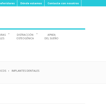
eferidores
Dónde estamos
Contacta con nosotros
URAS
DISTRACCIÓN
APNEA
ALES
OSTEOGÉNICA
DEL SUEÑO
ICOS
IMPLANTES DENTALES