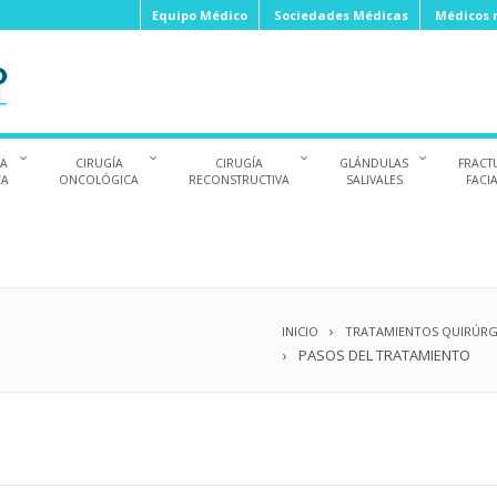
Equipo Médico
Sociedades Médicas
Médicos r
ÍA
CIRUGÍA
CIRUGÍA
GLÁNDULAS
FRACT
CA
ONCOLÓGICA
RECONSTRUCTIVA
SALIVALES
FACI
INICIO
TRATAMIENTOS QUIRÚRG
PASOS DEL TRATAMIENTO