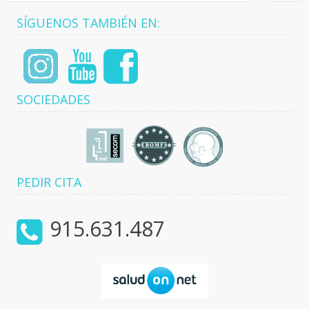
SÍGUENOS TAMBIÉN EN:
Glándulas
Salivales
Fracturas
Faciales
Distracción
Osteogénica
SOCIEDADES
Apnea
del Sueño
Feminización
Facial
PEDIR CITA
915.631.487