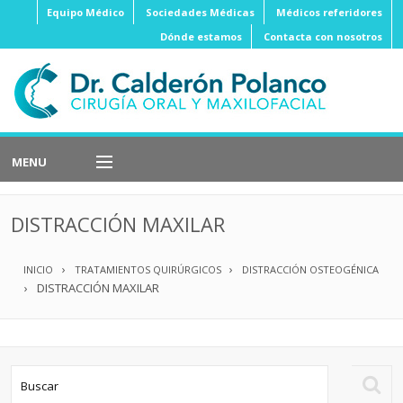
Equipo Médico
Sociedades Médicas
Médicos referidores
Dónde estamos
Contacta con nosotros
MENU
Implantes
Dentales
DISTRACCIÓN MAXILAR
Cirugía
Ortognática
INICIO
TRATAMIENTOS QUIRÚRGICOS
DISTRACCIÓN OSTEOGÉNICA
Cirugía
Oral
DISTRACCIÓN MAXILAR
Cirugía
Estética
Cirugía
Oncológica
Cirugía
Reconstructiva