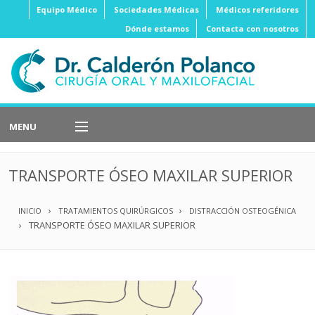
Equipo Médico
Sociedades Médicas
Médicos referidores
Dónde estamos
Contacta con nosotros
MENU
Implantes
Dentales
TRANSPORTE ÓSEO MAXILAR SUPERIOR
Cirugía
Ortognática
INICIO
TRATAMIENTOS QUIRÚRGICOS
DISTRACCIÓN OSTEOGÉNICA
Cirugía
Oral
TRANSPORTE ÓSEO MAXILAR SUPERIOR
Cirugía
Estética
Cirugía
Oncológica
Cirugía
Reconstructiva