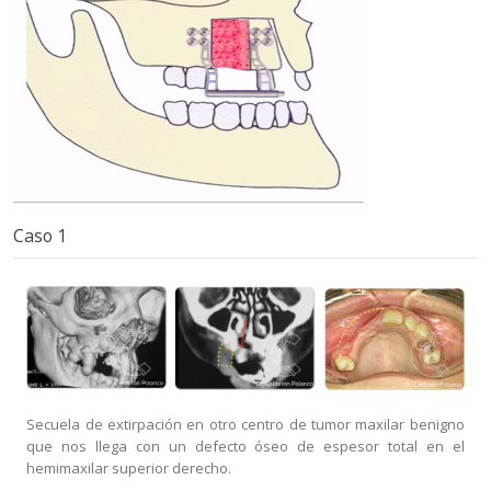
Glándulas
Salivales
Fracturas
Faciales
Distracción
Osteogénica
Apnea
del Sueño
Feminización
Facial
Caso 1
Secuela de extirpación en otro centro de tumor maxilar benigno
que nos llega con un defecto óseo de espesor total en el
hemimaxilar superior derecho.