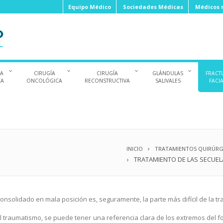
Equipo Médico
Sociedades Médicas
Médicos r
ÍA
CIRUGÍA
CIRUGÍA
GLÁNDULAS
FRACT
CA
ONCOLÓGICA
RECONSTRUCTIVA
SALIVALES
FACI
INICIO
TRATAMIENTOS QUIRÚRG
TRATAMIENTO DE LAS SECUEL
nsolidado en mala posición es, seguramente, la parte más difícil de la tra
 traumatismo, se puede tener una referencia clara de los extremos del fo