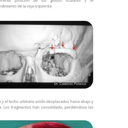
ferente posición de los globos oculares y el
dimiento de la ceja izquierda.
a y el techo orbitario están desplazados hacia abajo y
eja. Los fragmentos han consolidado, perdiéndose las