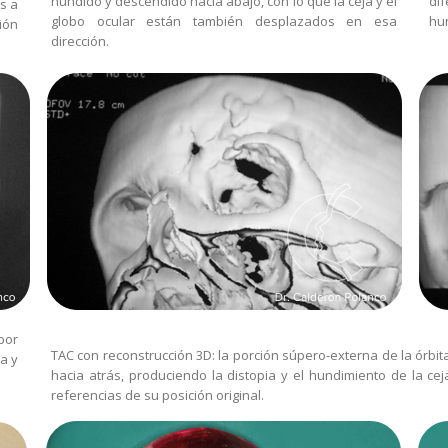
hundido y descendido hacia abajo, con lo que la ceja y el
di
os a
globo ocular están también desplazados en esa
hun
ión
dirección.
por
TAC con reconstrucción 3D: la porción súpero-externa de la órbit
a y
hacia atrás, produciendo la distopia y el hundimiento de la c
referencias de su posición original.