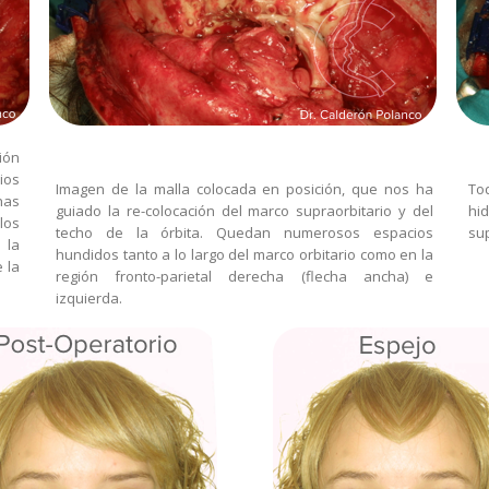
ión
ios
Imagen de la malla colocada en posición, que nos ha
To
has
guiado la re-colocación del marco supraorbitario y del
hi
los
techo de la órbita. Quedan numerosos espacios
sup
 la
hundidos tanto a lo largo del marco orbitario como en la
 la
región fronto-parietal derecha (flecha ancha) e
izquierda.