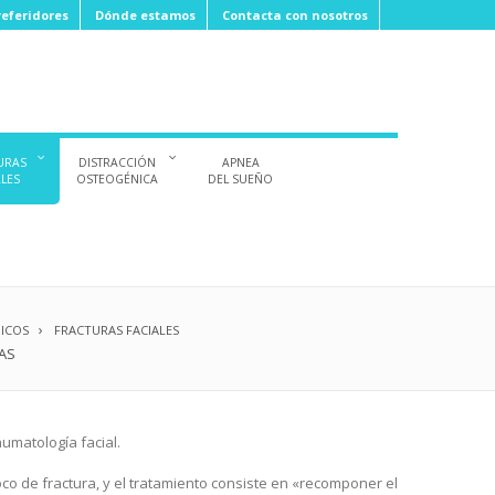
eferidores
Dónde estamos
Contacta con nosotros
URAS
DISTRACCIÓN
APNEA
ALES
OSTEOGÉNICA
DEL SUEÑO
ICOS
FRACTURAS FACIALES
AS
umatología facial.
co de fractura, y el tratamiento consiste en «recomponer el