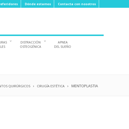
eferidores
Dónde estamos
Contacta con nosotros
URAS
DISTRACCIÓN
APNEA
ALES
OSTEOGÉNICA
DEL SUEÑO
MENTOPLASTIA
NTOS QUIRÚRGICOS
CIRUGÍA ESTÉTICA