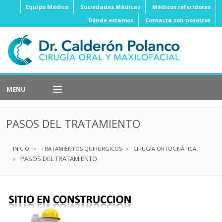
Equipo Médico
Sociedades Médicas
Médicos referidores
Dónde estamos
Contacta con nosotros
MENU
Implantes
Dentales
PASOS DEL TRATAMIENTO
Cirugía
Ortognática
INICIO
TRATAMIENTOS QUIRÚRGICOS
CIRUGÍA ORTOGNÁTICA
Cirugía
Oral
PASOS DEL TRATAMIENTO
Cirugía
Estética
Cirugía
Oncológica
Cirugía
Reconstructiva