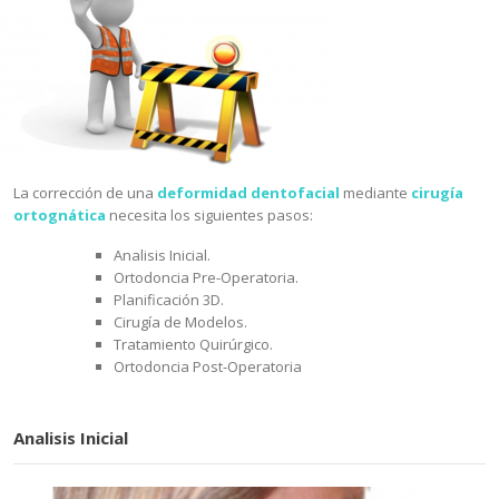
Glándulas
Salivales
Fracturas
Faciales
Distracción
Osteogénica
Apnea
del Sueño
La corrección de una
deformidad dentofacial
mediante
cirugía
ortognática
necesita los siguientes pasos:
Feminización
Facial
Analisis Inicial.
Ortodoncia Pre-Operatoria.
Planificación 3D.
Cirugía de Modelos.
Tratamiento Quirúrgico.
Ortodoncia Post-Operatoria
Analisis Inicial