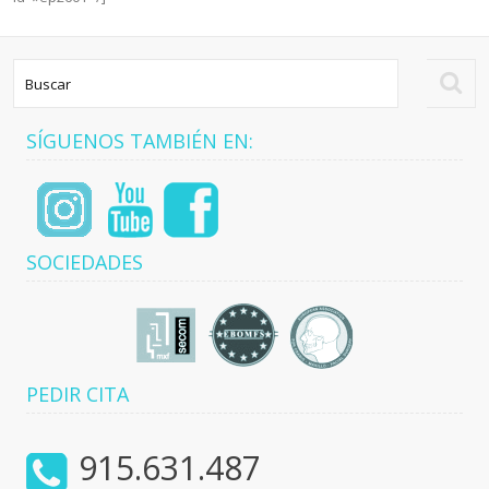
Glándulas
Salivales
Fracturas
Faciales
Distracción
Osteogénica
SÍGUENOS TAMBIÉN EN:
Apnea
del Sueño
Feminización
Facial
SOCIEDADES
PEDIR CITA
915.631.487