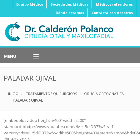
Equipo Médico
Sociedades Médicas
Médicos referidores
Dónde estamos
Contacta con nosotros
MENU
Implantes
Dentales
PALADAR OJIVAL
Cirugía
Ortognática
INICIO
TRATAMIENTOS QUIRÚRGICOS
CIRUGÍA ORTOGNÁTICA
Cirugía
Oral
PALADAR OJIVAL
Cirugía
Estética
[embedplusvideo height=»400″ width=»500″
Cirugía
Oncológica
standard=»http://www.youtube.com/v/MHr5diDB73w?fs=1″
vars=»ytid=MHr5diDB73w&width=500&height=400&start=&stop=&hd=0&
Cirugía
Reconstructiva
id=»ep2601″ /]