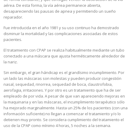
aérea. De esta forma, la vía aérea permanece abierta,
Glándulas
Salivales
desapareciendo las pausas de apnea y permitiendo un sueño
reparador.
Fracturas
Faciales
Fue introducida en el año 1981 y su uso continuo ha demostrado
disminuir la mortalidad y las complicaciones asociadas de estos
Distracción
Osteogénica
pacientes.
Apnea
del Sueño
El tratamiento con CPAP se realiza habitualmente mediante un tubo
conectado a una máscara que ajusta herméticamente alrededor de
Feminización
Facial
la nariz.
Sin embargo, el gran hándicap es el grandísimo incumplimiento. Por
un lado las máscaras son molestas y pueden producir congestión
nasal, sequedad, rinorrea, sequedad de boca, claustrofobia,
aerofagia, irritaciones. Y por otro es un tratamiento que ha de ser
empleado de por vida. A pesar de que van apareciendo mejoras en
la maquinaria y en las máscaras, el incumplimiento terapéutico sólo
ha mejorado marginalmente. Hasta un 25% de los pacientes (con una
información suficiente) no llegan a comenzar el tratamiento y/o lo
detienen muy pronto. Se considera cumplimiento del tratamiento el
uso de la CPAP como mínimo 4 horas, 5 noches a la semana.