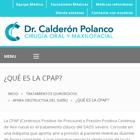
Equipo Médico
Sociedades Médicas
Médicos referidores
Dónde estamos
Contacta con nosotros
MENU
Implantes
Dentales
¿QUÉ ES LA CPAP?
Cirugía
Ortognática
INICIO
TRATAMIENTOS QUIRÚRGICOS
Cirugía
Oral
¿QUÉ ES LA CPAP?
APNEA OBSTRUCTIVA DEL SUEÑO
Cirugía
Estética
La CPAP (Continous Positive Air Pressure) o Presión Positiva Continua
Cirugía
Oncológica
de Aire nasal es el tratamiento clásico del SAOS severo. Consiste en
una máquina que aporta aire a presión al paciente mientras duerme
Cirugía
Reconstructiva
de forma constante, y que consigue vencer la obstrucción de la vía