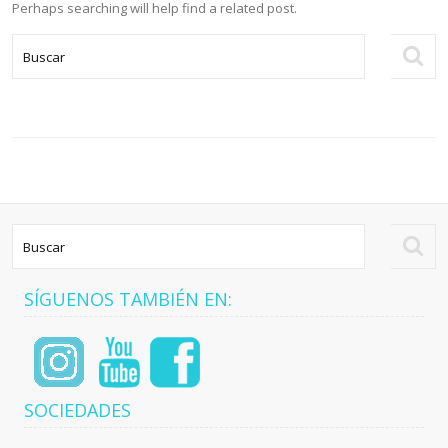
Perhaps searching will help find a related post.
Glándulas
Salivales
Fracturas
Faciales
Distracción
Osteogénica
Apnea
del Sueño
Feminización
Facial
SÍGUENOS TAMBIÉN EN:
SOCIEDADES