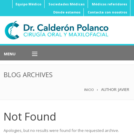
Equipo Médico
Sociedades Médicas
Médicos referidores
Dónde estamos
Contacta con nosotros
MENU
Implantes
Dentales
BLOG ARCHIVES
Cirugía
Ortognática
AUTHOR: JAVIER
INICIO
Cirugía
Oral
Cirugía
Estética
Not Found
Cirugía
Oncológica
Apologies, but no results were found for the requested archive.
Cirugía
Reconstructiva