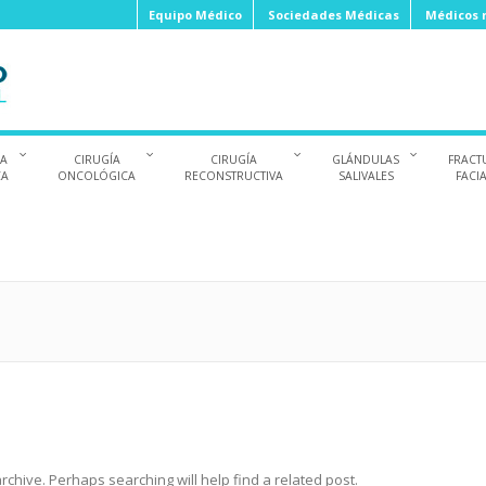
Equipo Médico
Sociedades Médicas
Médicos r
ÍA
CIRUGÍA
CIRUGÍA
GLÁNDULAS
FRACT
CA
ONCOLÓGICA
RECONSTRUCTIVA
SALIVALES
FACI
chive. Perhaps searching will help find a related post.