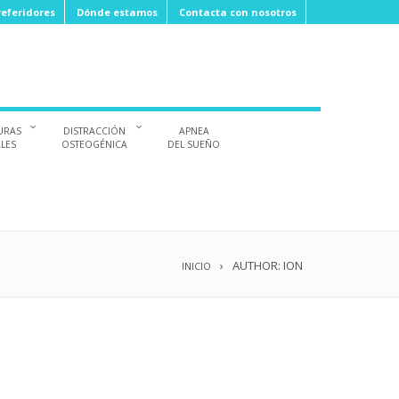
eferidores
Dónde estamos
Contacta con nosotros
URAS
DISTRACCIÓN
APNEA
ALES
OSTEOGÉNICA
DEL SUEÑO
AUTHOR: ION
INICIO