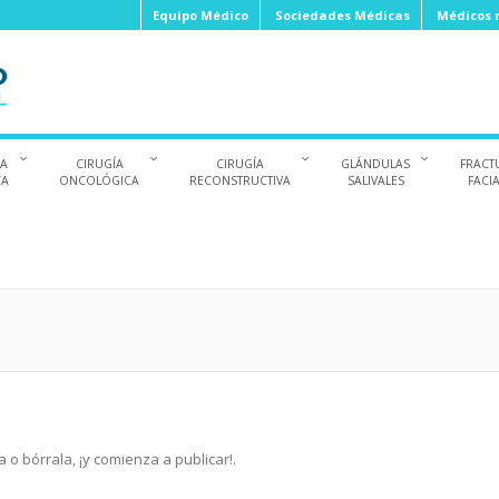
Equipo Médico
Sociedades Médicas
Médicos r
ÍA
CIRUGÍA
CIRUGÍA
GLÁNDULAS
FRACT
CA
ONCOLÓGICA
RECONSTRUCTIVA
SALIVALES
FACI
 o bórrala, ¡y comienza a publicar!.