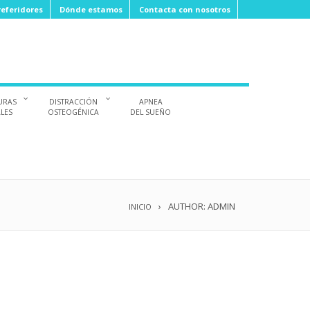
eferidores
Dónde estamos
Contacta con nosotros
URAS
DISTRACCIÓN
APNEA
ALES
OSTEOGÉNICA
DEL SUEÑO
AUTHOR: ADMIN
INICIO